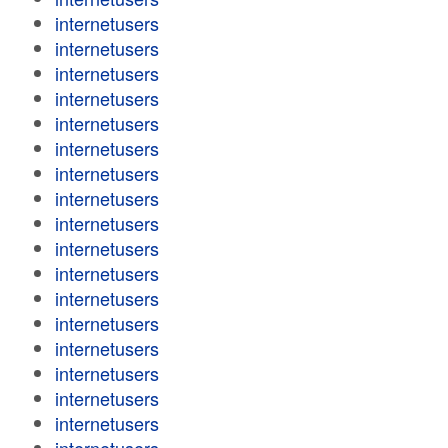
internetusers
internetusers
internetusers
internetusers
internetusers
internetusers
internetusers
internetusers
internetusers
internetusers
internetusers
internetusers
internetusers
internetusers
internetusers
internetusers
internetusers