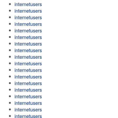
internetusers
internetusers
internetusers
internetusers
internetusers
internetusers
internetusers
internetusers
internetusers
internetusers
internetusers
internetusers
internetusers
internetusers
internetusers
internetusers
internetusers
internetusers