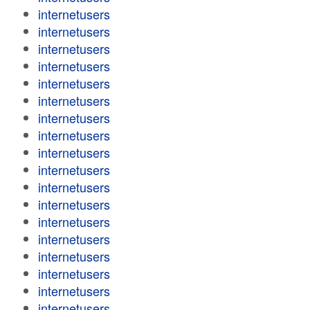
internetusers
internetusers
internetusers
internetusers
internetusers
internetusers
internetusers
internetusers
internetusers
internetusers
internetusers
internetusers
internetusers
internetusers
internetusers
internetusers
internetusers
internetusers