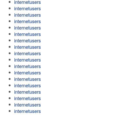
internetusers
internetusers
internetusers
internetusers
internetusers
internetusers
internetusers
internetusers
internetusers
internetusers
internetusers
internetusers
internetusers
internetusers
internetusers
internetusers
internetusers
internetusers