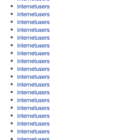
internetusers
internetusers
internetusers
internetusers
internetusers
internetusers
internetusers
internetusers
internetusers
internetusers
internetusers
internetusers
internetusers
internetusers
internetusers
internetusers
internetusers
internetusers