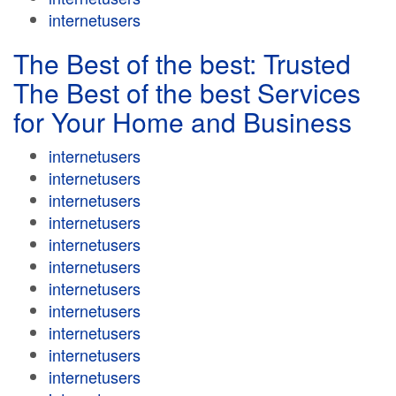
internetusers
The Best of the best: Trusted
The Best of the best Services
for Your Home and Business
internetusers
internetusers
internetusers
internetusers
internetusers
internetusers
internetusers
internetusers
internetusers
internetusers
internetusers