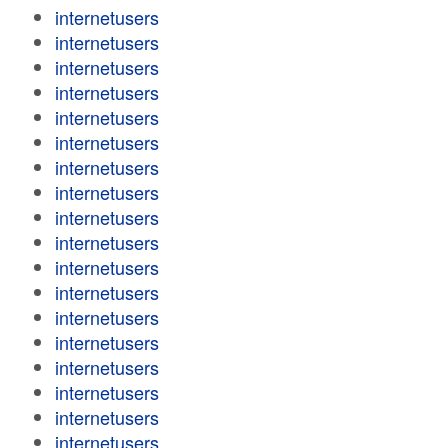
internetusers
internetusers
internetusers
internetusers
internetusers
internetusers
internetusers
internetusers
internetusers
internetusers
internetusers
internetusers
internetusers
internetusers
internetusers
internetusers
internetusers
internetusers