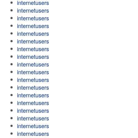
internetusers
internetusers
internetusers
internetusers
internetusers
internetusers
internetusers
internetusers
internetusers
internetusers
internetusers
internetusers
internetusers
internetusers
internetusers
internetusers
internetusers
internetusers