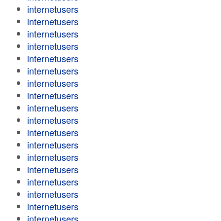
internetusers
internetusers
internetusers
internetusers
internetusers
internetusers
internetusers
internetusers
internetusers
internetusers
internetusers
internetusers
internetusers
internetusers
internetusers
internetusers
internetusers
internetusers